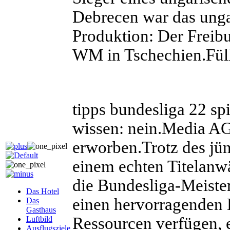
Debrecen war das unga
Produktion: Der Freibu
WM in Tschechien.Füll
tipps bundesliga 22 sp
wissen: nein.Media AG
erworben.Trotz des jü
einem echten Titelanw
die Bundesliga-Meister
Das Hotel
einen hervorragenden 
Das
Gasthaus
Ressourcen verfügen, 
Luftbild
Ausflugsziele