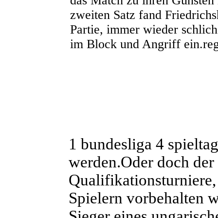
das Match zu ihren Gunsten
zweiten Satz fand Friedrichs
Partie, immer wieder schlich
im Block und Angriff ein.re
1 bundesliga 4 spielta
werden.Oder doch der 1
Qualifikationsturniere
Spielern vorbehalten wa
Sieger eines ungarisch