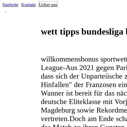
Startseite
Kontakt
Ueber uns
wett tipps bundesliga 
willkommensbonus sportwe
League-Aus 2021 gegen Paris
dass sich der Unparteiische z
Hinfallen" der Franzosen ei
Wanner ist bereit für das näc
deutsche Eliteklasse mit Vor
Magdeburg sowie Rekordme
vertreten.Doch am Ende scha