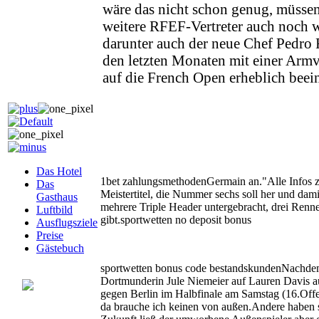
wäre das nicht schon genug, müsse
weitere RFEF-Vertreter auch noch 
darunter auch der neue Chef Pedro
den letzten Monaten mit einer Armv
auf die French Open erheblich beein
Das Hotel
1bet zahlungsmethodenGermain an."Alle Infos zu
Das
Meistertitel, die Nummer sechs soll her und dam
Gasthaus
mehrere Triple Header untergebracht, drei Renn
Luftbild
gibt.sportwetten no deposit bonus
Ausflugsziele
Preise
Gästebuch
sportwetten bonus code bestandskundenNachdem de
Dortmunderin Jule Niemeier auf Lauren Davis 
gegen Berlin im Halbfinale am Samstag (16.Offen 
da brauche ich keinen von außen.Andere haben s