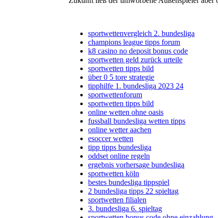
Zukunft ließ der umworbene Außenspieler aber o
sportwettenvergleich 2. bundesliga
champions league tipps forum
k8 casino no deposit bonus code
sportwetten geld zurück urteile
sportwetten tipps bild
über 0 5 tore strategie
tipphilfe 1. bundesliga 2023 24
sportwettenforum
sportwetten tipps bild
online wetten ohne oasis
fussball bundesliga wetten tipps
online wetter aachen
esoccer wetten
tipp tipps bundesliga
oddset online regeln
ergebnis vorhersage bundesliga
sportwetten köln
bestes bundesliga tippspiel
2 bundesliga tipps 22 spieltag
sportwetten filialen
3. bundesliga 6. spieltag
sportwetten bonus code ohne einzahlung