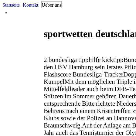
Startseite
Kontakt
Ueber uns
sportwetten deutschla
2 bundesliga tipphilfe kicktippBu
den HSV Hamburg sein letztes Pflich
Flashscore Bundesliga-TrackerDopp
KumpelMit dem möglichen Triple i
Mittelfeldleader auch beim DFB-Te
Stützen im Sommer gehören.Dauerb
entsprechende Bitte richtete Nieder
Behrens nach einem Krisentreffen z
Klubs sowie der Polizei an Hannove
Braunschweig.Auf der Anlage am Bo
Jahr auch das Tennisturnier der Oly