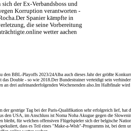
n sich der Ex-Verbandsboss und
wegen Korruption verantworten -
 Rocha.Der Spanier kämpfte in
erletzung, die seine Vorbereitung
trächtigte.online wetter aachen
 den BBL-Playoffs 2023/24Alba auch dieses Jahr der größte Konkurren
it das Double - so wie 2018.Der Bundestrainer verteidigt sein verhinde
en an drei aufeinanderfolgenden Wochenenden also.Im Halbfinale wird 
r gestrige Tag bei der Paris-Qualifikation sehr erfolgreich lief, hat 
aus den USA, im Anschluss ist Noma Noha Akugue gegen die Slowenin 
bleibt, für welchen offensiven Flügelspieler sich der belgische Nation
pekuliert, dass es Teil eines "Make-a-Wish"-Programms ist, bei dem 