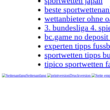
sportwetten japan
beste sportwettenan
wettanbieter ohne o
3. bundesliga 4. spi
bc.game no deposit
experten tipps fuss
sportwetten tipps b
tipico sportwetten 
Seitenanfang
Druckversion