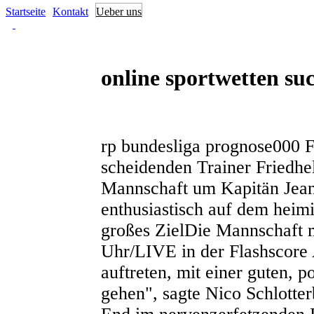
Startseite
Kontakt
Ueber uns
online sportwetten su
rp bundesliga prognose000 F
scheidenden Trainer Friedhe
Mannschaft um Kapitän Jea
enthusiastisch auf dem heimis
großes ZielDie Mannschaft 
Uhr/LIVE in der Flashscore
auftreten, mit einer guten, p
gehen", sagte Nico Schlott