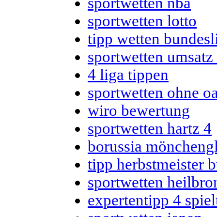
sportwetten nba
sportwetten lotto
tipp wetten bundesl
sportwetten umsatz
4 liga tippen
sportwetten ohne oa
wiro bewertung
sportwetten hartz 4
borussia möncheng
tipp herbstmeister 
sportwetten heilbro
expertentipp 4 spie