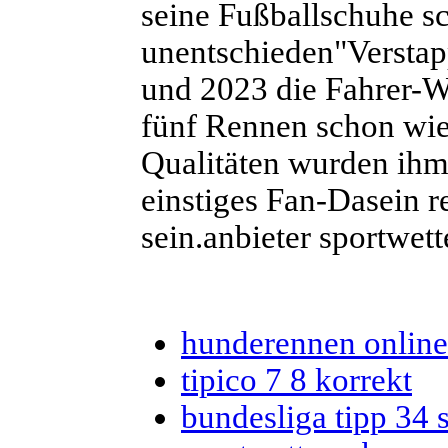
seine Fußballschuhe s
unentschieden"Verstap
und 2023 die Fahrer-WM
fünf Rennen schon wie
Qualitäten wurden ihm
einstiges Fan-Dasein r
sein.anbieter sportwet
hunderennen online
tipico 7 8 korrekt
bundesliga tipp 34 s