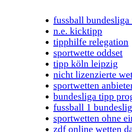
fussball bundesliga 
n.e. kicktipp
tipphilfe relegation
sportwette oddset
tipp köln leipzig
nicht lizenzierte we
sportwetten anbiete
bundesliga tipp pr
fussball 1 bundeslig
sportwetten ohne e
zdf online wetten d