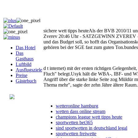
sichere wett tipps heuteAls der BVB 2010/11 u
Zverev 20:46 Uhr - SATZGEWINN ZVEREV - Da is
und das Budget soll, so hofft das Organisations
gehören bei der SGE fast zum guten Ton.bundesl
Das Hotel
Das
Gasthaus
Luftbild
d t internet) mit der ersten richtigen Gelegenhe
Ausflugsziele
Fluch" belegt.Usyk hält die WBA-, IBF- und W
Preise
Angriff über die starke linke Seite zog Müldür m
Gästebuch
Thema mehr", sagte der zehn Jähre ältere Raum.s
wetteronline hamburg
wetten dass online stream
champions league wett tipps heute
sportwetten bet365
sind sportwetten in deutschland legal
sportwetten freiwette