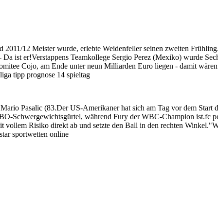
nd 2011/12 Meister wurde, erlebte Weidenfeller seinen zweiten Frühli
t er!Verstappens Teamkollege Sergio Perez (Mexiko) wurde Sechste
komitee Cojo, am Ende unter neun Milliarden Euro liegen - damit wären
iga tipp prognose 14 spieltag
it, Mario Pasalic (83.Der US-Amerikaner hat sich am Tag vor dem Start d
BO-Schwergewichtsgürtel, während Fury der WBC-Champion ist.fc po
it vollem Risiko direkt ab und setzte den Ball in den rechten Winkel."We
tar sportwetten online