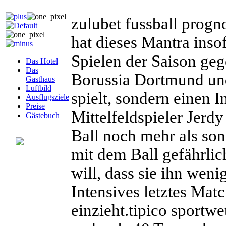
zulubet fussball progn
hat dieses Mantra insof
Spielen der Saison ge
Das Hotel
Das
Borussia Dortmund und
Gasthaus
Luftbild
spielt, sondern einen I
Ausflugsziele
Preise
Mittelfeldspieler Jerd
Gästebuch
Ball noch mehr als son
mit dem Ball gefährlic
will, dass sie ihn we
Intensives letztes Mat
einzieht.tipico sportw