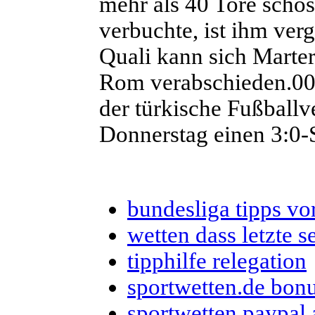
mehr als 40 Tore scho
verbuchte, ist ihm ver
Quali kann sich Marte
Rom verabschieden.000
der türkische Fußball
Donnerstag einen 3:0-S
bundesliga tipps vo
wetten dass letzte 
tipphilfe relegation
sportwetten.de bon
sportwetten paypal