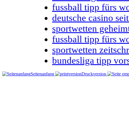
fussball tipp fürs 
deutsche casino sei
sportwetten geheim
fussball tipp fürs 
sportwetten zeitschr
bundesliga tipp vor
Seitenanfang
Druckversion