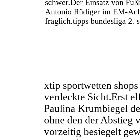
schwer.Der Einsatz von Fußb
Antonio Rüdiger im EM-Achte
fraglich.tipps bundesliga 2. s
xtip sportwetten shop
verdeckte Sicht.Erst e
Paulina Krumbiegel de
ohne den der Abstieg 
vorzeitig besiegelt ge