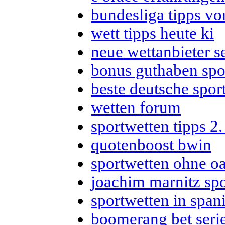
bundesliga tipps vo
wett tipps heute ki
neue wettanbieter 
bonus guthaben spo
beste deutsche spor
wetten forum
sportwetten tipps 2
quotenboost bwin
sportwetten ohne oa
joachim marnitz sp
sportwetten in span
boomerang bet seri