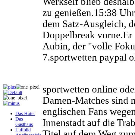
Werkself blieb deshalb
zu genießen.15:38 Uhr 
dem Satz-Ausgleich, de
Doppelbreak vorne.Er se
Aubin, der "volle Fokus
7.sportwetten paypal o
sportwetten online ode
Damen-Matches sind 
englischen Fans wegen
Das Hotel
Das
Innenstadt auf die Tr
Gasthaus
Luftbild
Titel auf dem Weg zum e